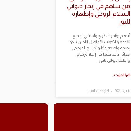
من ساهم في إنجاز ديواني
السلام الروحي وإظهاره
للنور
أتقدم بوافر شكري وأمتناني لجميع
الأخوة والأخوات الأفاضل اللذين تركوا
بصمة واضحة وكانوا كأريج الورد في
اجوائي وساهموا في إنجاز وإنجاح
وأظها ديواني للنور ..
اقرا المزيد >
يناير 3, 2021
لا توجد تعليقات