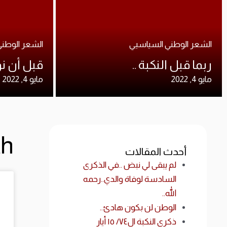
الشعر الوطني السياسيي
الشعر الوطن
ربما قبل النكبة ..
قبل أن نو
مايو 4, 2022
مايو 4, 2022
onth
أحدث المقالات
لم يبقى لي نبض ..في الذكرى
السادسة لوفاة والدي..رحمه
الله..
الوطن لن بكون هادئ..
ذكرى النكبة ال٧٤/ ١٥ أيار