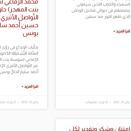
محمّد الرّفاعي
الشعراء والكتاب اللذين شرفوني
بنت المهجر) حاو
ببصمتهم في ديواني قناديل الوطن
التّواصل الأثيري 
الذي ظهر للنور منذ سنتين
حسين أحمد سليم
اقرا المزيد >
يونس
تجلّيات الإبداع في رؤى ا
الفنّانة التّشكيليّة الدّ
الرّفاعي (سوسنة بنت ا
عبر التّواصل الأثيري ال
أحمد سليم الحاجّ يونس
اقرا المزيد >
يناير 21, 2021
لا توجد تعليقات
يناير 18, 2021
لا توجد تعل
إمتنان وشكر وتقدير لكل