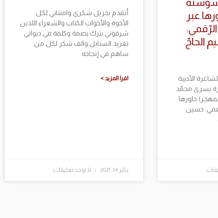
 (سوسنة
أتقدم بجزيل شكري وامتناني لكل
رها عبر
الأخوة والأخوات الكتاب والشعراء اللذين
الرّقمي:
شرفوني بترك بصمة وكلمة في ديواني
 الحاجّ
تغريد السنابل والف شكر لكل من
ساهم في إنجاحه
لشاعرة الأديبة
اقرا المزيد >
كتورة يسرى محمّد
لمهجر) حاورها
رّقمي: حسين
يقات
يناير 14, 2021
لا توجد تعليقات