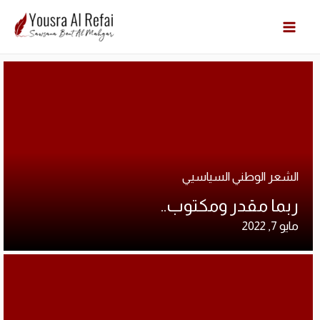
Cart
ارشي
الات
الرئ
الشعر الوطني السياسيي
المد
ربما مقدر ومكتوب..
مايو 7, 2022
عن ا
متجر
Cart