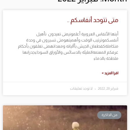
متى تتوحد أنفاسكم ..
أيتها الأتفاس العروبية أعلمونيمتى تعيدون تأهيل
أنفسكموترتيب الوقت وأهميتهومتى تسيرون في وحدة
متكاملةكقطعان الجيش بأآلياته ومعداتهمتى تغلقون بأحكام
غرفكم المعتمةالمليئة بالدسائس والأوراق السوداءجدرانها
ملطخة بالدماء
اقرا المزيد >
فبراير 20, 2022
لا توجد تعليقات
من الذاكرة