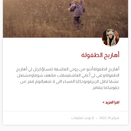
أهازيج الطفولة
أهازيج الطفولةأدنو من روحي العاشقة لمساؤكرتل لي أهازيج
الطفولةوغني لي أغاني العاشقينبقلب متلهف شوقاومشتعل
عشقا لظل الزيزفونوحكايا المساء التي لا تنتهيالنوم قفز من
جفونيكما يتقافز
اقرا المزيد >
فبراير 14, 2022
لا توجد تعليقات