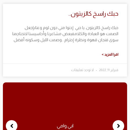
حبك راسخ كالزيتون..
حبك راسخ كالزيتون..يا حبي إدنوا مني دون لوم وعتابإجعل
الصمت هو العبادة والكلامفبعض مشاعرنا وأحاسيسنا لاتحتاجمنا
سوى فنجان قهوة ونظرة إحترام ..وصمت الليل وسكونه أفضل
اقرا المزيد >
فبراير 11, 2022
لا توجد تعليقات
ابي وامي