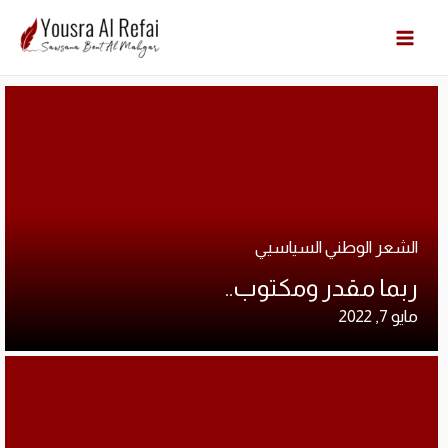
Cart
ارشي
الات
الرئ
الشعر الوطني السياسيي
المد
ربما مقدر ومكتوب..
مايو 7, 2022
عن ا
متجر
Cart