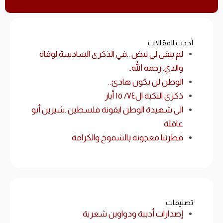
أحدث المقالات
لم يبقى لي نبض ..في الذكرى السادسة لوفاة
والدي..رحمه الله..
الوطن لن بكون هادئ..
ذكرى النكبة ال٧٤/ ١٥ أيار
الى شهيدة الوطن ايقونة فلسطين..شيرين أبو
عاقلة
فطرتنا معجونة بالشموخ والكرامة
تصنيفات
إصدارات أدبية ودواوين شعرية