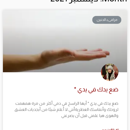
مرافىء الحنين
ضع يدك في يدي *
ضع يدك في يدي * أيها الراسخ في دمي أكثر من مرة همهمت
لروحك وأنفاسك العطريةأنني لا أعلم شيئا من أبجديات العشق
والهوى هيا علمني قبل أن يصرعني