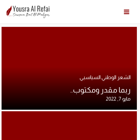
Cart
ارشي
الات
الرئ
الشعر الوطني السياسيي
المد
ربما مقدر ومكتوب..
مايو 7, 2022
عن ا
متجر
Cart