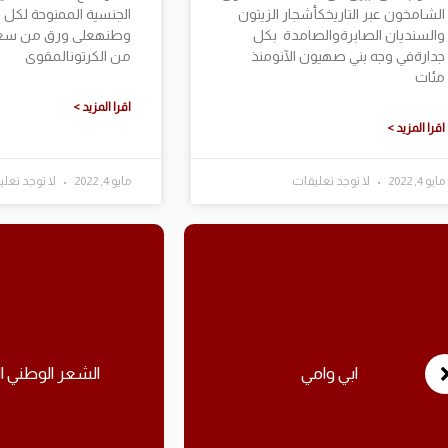
الشامخون عبر التاريخكأشجار الزيتون
الجنسية الممنوحة لكل 
والسنديان الصابرةوالصامدة بكل
وطنهعلى ورق من سعف 
جدارةفي وجه بني صهيون الآنومنذ
من الكرتونالمقوى
مئات
اقرا المزيد >
اقرا المزيد >
مايو 4, 2022
لا توجد تعليقات
مايو 4, 2022
لا توجد تعل
ابي وامي
الشعر الوطني 