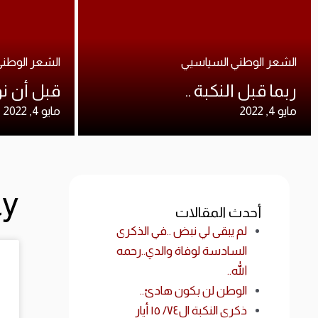
الشعر الوطني السياسيي
الشعر الوطن
ربما قبل النكبة ..
قبل أن نو
مايو 4, 2022
مايو 4, 2022
Day: م
أحدث المقالات
لم يبقى لي نبض ..في الذكرى
السادسة لوفاة والدي..رحمه
الله..
الوطن لن بكون هادئ..
ذكرى النكبة ال٧٤/ ١٥ أيار