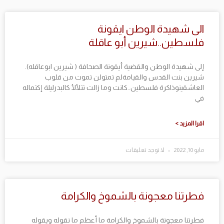
الى شهيدة الوطن ايقونة
فلسطين..شيرين أبو عاقلة
إلى شهيدة الوطن والقضية أيقونة الصحافة ( شيرين ابوعاقله).
شيرين بنت القدس والقيامةلم تمتولن تموت من قلوب
العاشقينوذاكرة فلسطين..كانت وما زالت تتلألأ كالبدرليلة إكتماله
في
اقرا المزيد >
مايو 10, 2022
لا توجد تعليقات
فطرتنا معجونة بالشموخ والكرامة
فطرتنا معجونة بالشموخ والكرامة ما أعظم ما نقوله ويقوله