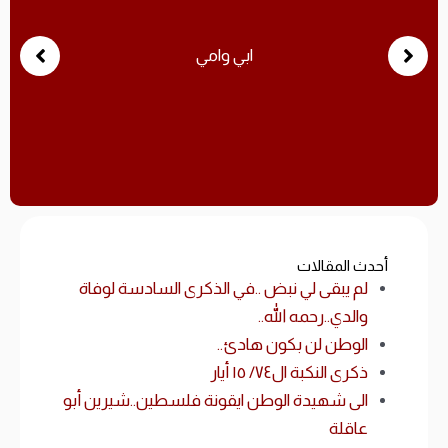
ابي وامي
أحدث المقالات
لم يبقى لي نبض ..في الذكرى السادسة لوفاة
والدي..رحمه الله..
الوطن لن بكون هادئ..
ذكرى النكبة ال٧٤/ ١٥ أيار
الى شهيدة الوطن ايقونة فلسطين..شيرين أبو
عاقلة