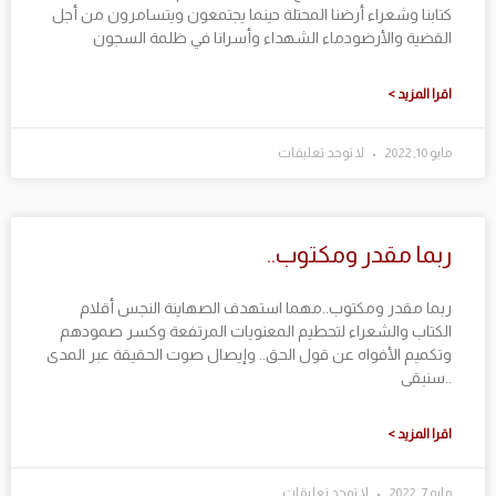
كتابنا وشعراء أرضنا المحتلة حينما يجتمعون ويتسامرون من أجل
القضية والأرضودماء الشهداء وأسرانا في ظلمة السجون
اقرا المزيد >
مايو 10, 2022
لا توجد تعليقات
ربما مقدر ومكتوب..
ربما مقدر ومكتوب..مهما استهدف الصهاينة النجس أقلام
الكتاب والشعراء لتحطيم المعنويات المرتفعة وكسر صمودهم
وتكميم الأفواه عن قول الحق.. وإيصال صوت الحقيقة عبر المدى
..سنبقى
اقرا المزيد >
مايو 7, 2022
لا توجد تعليقات