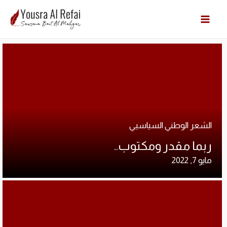
Cart
ارشي
الات
الرئ
الشعر الوطني السياسيي
المد
ربما مقدر ومكتوب..
مايو 7, 2022
عن ا
متجر
Cart