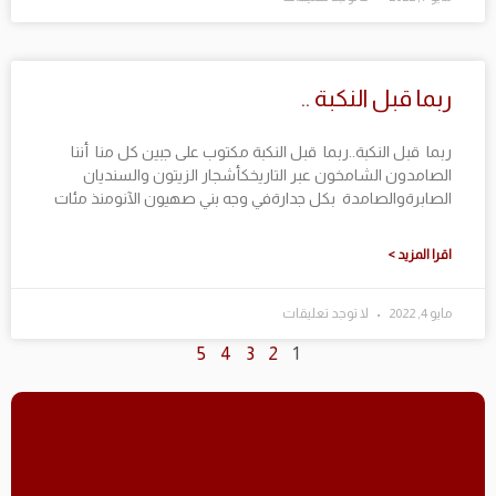
ربما قبل النكبة ..
ربما قبل النكبة..ربما قبل النكبة مكتوب على جبين كل منا أننا
الصامدون الشامخون عبر التاريخكأشجار الزيتون والسنديان
الصابرةوالصامدة بكل جدارةفي وجه بني صهيون الآنومنذ مئات
اقرا المزيد >
مايو 4, 2022
لا توجد تعليقات
5
4
3
2
1