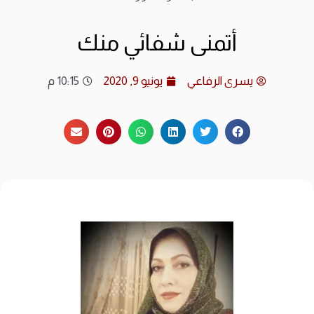
ارشي
أتمنى شفائي منك
الات
يسرى الرفاعي
يونيو 9, 2020
10:15 م
الرئ
المد
عن ا
متجر