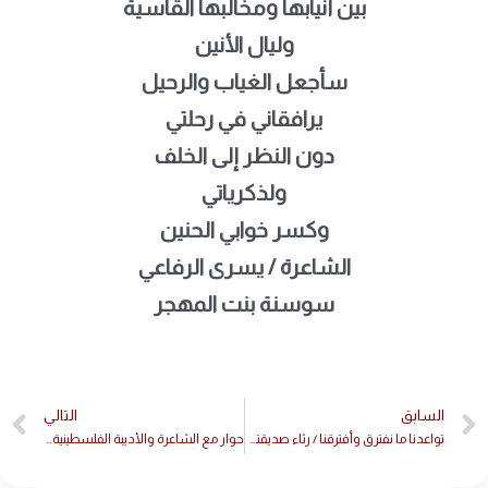
بين أنيابها ومخالبها القاسية
وليال الأنين
سأجعل الغياب والرحيل
يرافقاني في رحلتي
دون النظر إلى الخلف
ولذكرياتي
وكسر خوابي الحنين
الشاعرة / يسرى الرفاعي
سوسنة بنت المهجر
السابق
التالي
تواعدنا ما نفترق وأفترقنا / رثاء صديقتي أميرة الشهابي
حوار مع الشاعرة والأديبة الفلسطينية يسرى محمد حسين / سوسنة بنت المهجر.