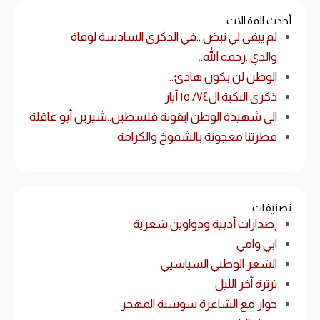
أحدث المقالات
لم يبقى لي نبض ..في الذكرى السادسة لوفاة
والدي..رحمه الله..
الوطن لن بكون هادئ..
ذكرى النكبة ال٧٤/ ١٥ أيار
الى شهيدة الوطن ايقونة فلسطين..شيرين أبو عاقلة
فطرتنا معجونة بالشموخ والكرامة
تصنيفات
إصدارات أدبية ودواوين شعرية
ابي وامي
الشعر الوطني السياسيي
ثرثرة آخر الليل
حوار مع الشاعرة سوسنة المهجر