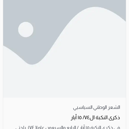
الشعر الوطني السياسيي
ذكرى النكبة ال٧٤/ ١٥ أيار
في ذكرى النكبة ١٥ آيار / الرابع والسبعون عاما( ٧٤)..بلدتي