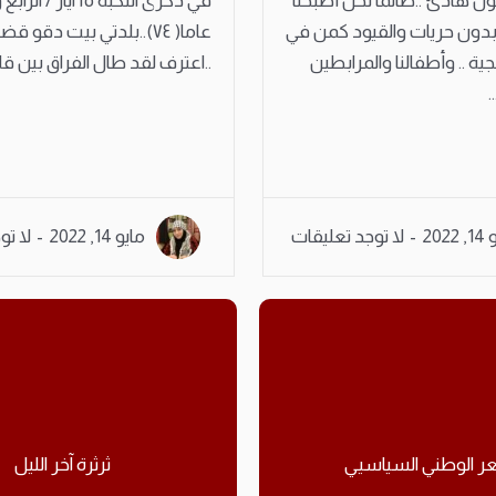
ن هادئ ..طالما نحن أصبحنا
في ذكرى النكبة ١٥ آيا
بدون حريات والقيود كمن في
عاما( ٧٤)..بلدتي بيت دقو
 .. وأطفالنا والمرابطين
..اعترف لقد طال الفراق بين قلوب
.
2022
لا توجد تعليقات
مايو 14, 2022
لا تو
ر الوطني السياسيي
ثرثرة آخر الليل