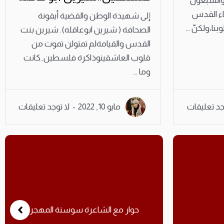
ر / الرابع والسبعون
 قضاء القدس
إلى شهيدة الوطن والقضية أيقونة
نا،ولكنّ ...
الصحافة ( شيرين ابوعاقله). شيرين بنت
القدس والقيامةلم تمتولن تموت من
قلوب العاشقينوذاكرة فلسطين..كانت
وما ...
جد تعليقات
مايو 10, 2022
لا توجد تعليقات
حوار مع الشاعرة سوسنة المهجر