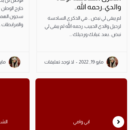
الوطن لن يكو
والدي..رحمه الله..
خارج الوطن 
سجون الهمجية
لم يبقى لي نبض .. في الذكرى السادسة
والمرابطات ..
لرحيل والدي الحبيب. رحمه الله لم يبقى لي
نبض ..بعد غيابك ورحيلك ...
مايو 19, 2022
لا توجد تعليقات
مايو 14, 
ابي وامي
الشع