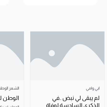
ابي وامي
الشعر الوطن
لم يبقى لي نبض ..في
الوطن لن
الذكرى السادسة لوفاة