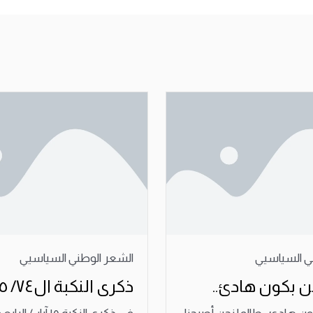
ي السياسيي
الشعر الوطني السياسيي
 بكون هادئ..
ذكرى النكبة ال٧٤/ ١٥ أيار