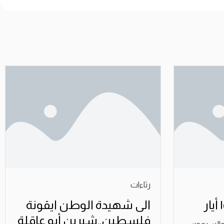
رثاءات
الى شهيدة الوطن ايقونة
فلسطين..شيرين أبو عاقلة