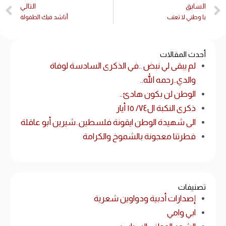
السابق
التالي
يا وطني لا تعتب
أناشد فيك الطفولة
أحدث المقالات
لم يبقى لي نبض ..في الذكرى السادسة لوفاة
والدي..رحمه الله..
الوطن لن بكون هادئ..
ذكرى النكبة ال٧٤/ ١٥ أيار
الى شهيدة الوطن ايقونة فلسطين..شيرين أبو عاقلة
فطرتنا معجونة بالشموخ والكرامة
تصنيفات
إصدارات أدبية ودواوين شعرية
ابي وامي