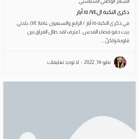
الشعر الوطني السياسيي
ذكرى النكبة ال٧٤/ ١٥ أيار
في ذكرى النكبة ١٥ آيار / الرابع والسبعون عاما( ٧٤)..بلدتي
بيت دقو قضاء القدس ..اعترف لقد طال الفراق بين
قلوبنا،ولكنّ ...
مايو 14, 2022
لا توجد تعليقات