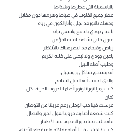
يالياسمينة التي عطرها وشذاها
عطر جميع القلوب في صباها وهرمها دون مقابل
وجهك بالنورقد تجلى وأنارالكون في رباه
يا عين جودي بالدمع واسقي ثراه
عيون قلبي تشاهد لقلبه المؤمن
رياض وفيحاء مد البصرهناك بالأنتظار
ياعين جودي ولا تبخلي على قلبه الكريم
وطيب أصله النبيل
أنه يستحق منا كل بروتبجيل…
والدي الحبيب أيهاالجبل الشامخ
كنت رمزا لثورتنا ونورا أضاء لنا دروب الحرية بكل
تفان
غرست فينا حب الوطن رغم غربتنا عن الآوطان
كنت شمعة أضاءت دروبنا لقول الحق والنضال
فأيقظت فينا بذورالصحوة منذ الأظفار
كنت لا تخشى في الله لومة لائم ولو بقطع الآعناق