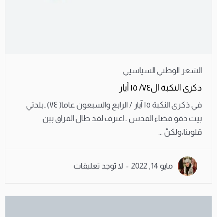
الشعر الوطني السياسيي
ذكرى النكبة ال٧٤/ ١٥ أيار
في ذكرى النكبة ١٥ آيار / الرابع والسبعون عاما( ٧٤)..بلدتي
بيت دقو قضاء القدس ..اعترف لقد طال الفراق بين
قلوبنا،ولكنّ ...
مايو 14, 2022
لا توجد تعليقات