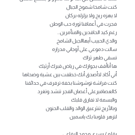
كنت شامخا شموخ الجبال
لا يهزه ريح ولا يزلزله بركان
فجرت في أعماقنا ثورة حب الوطن
رغم كيد الحاقدين والمتأمرين…
والدي الحبيب أيهاالجبل الشامخ
سالت دموعي على أوجاني مدراره
تسقي طهر ثراك
ها أناأقف بجوارك في رياض قبرك أرثيك
أني أكاد لاأصدق أنك خطفت بين عشية وضحاها
كنت فراشة توشوشنا بخفة ترفرف في حدائقنا
كالعصافيرعلى أغصان الفجر تنشد وتغرد
والبسمة لا تفارق قلبك
وبالأريج تنثرعبق الوالد والقلب الحنون
لتزهر قلوبنا بك ياسمين
بقلم / يسرى محمد الرفاعي