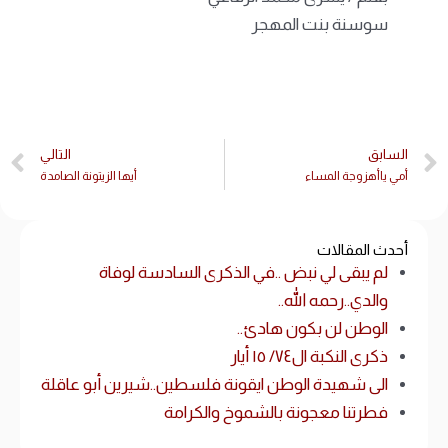
سوسنة بنت المهجر
السابق
التالي
أمي ياأهزوجة المساء
أيها الزيتونة الصامدة
أحدث المقالات
لم يبقى لي نبض ..في الذكرى السادسة لوفاة
والدي..رحمه الله..
الوطن لن بكون هادئ..
ذكرى النكبة ال٧٤/ ١٥ أيار
الى شهيدة الوطن ايقونة فلسطين..شيرين أبو عاقلة
فطرتنا معجونة بالشموخ والكرامة