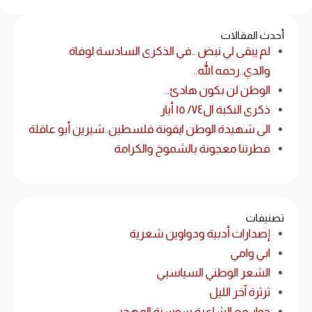
أحدث المقالات
لم يبقى لي نبض ..في الذكرى السادسة لوفاة
والدي..رحمه الله..
الوطن لن بكون هادئ..
ذكرى النكبة ال٧٤/ ١٥ أيار
الى شهيدة الوطن ايقونة فلسطين..شيرين أبو عاقلة
فطرتنا معجونة بالشموخ والكرامة
تصنيفات
إصدارات أدبية ودواوين شعرية
ابي وامي
الشعر الوطني السياسيي
ثرثرة آخر الليل
حوار مع الشاعرة سوسنة المهجر