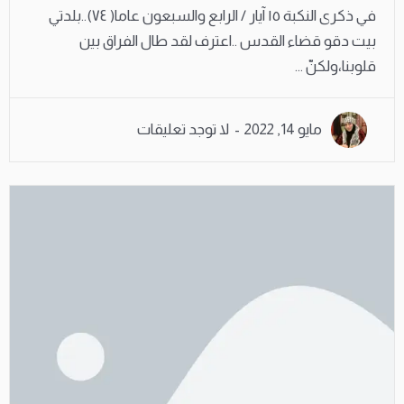
في ذكرى النكبة ١٥ آيار / الرابع والسبعون عاما( ٧٤)..بلدتي
بيت دقو قضاء القدس ..اعترف لقد طال الفراق بين
قلوبنا،ولكنّ ...
مايو 14, 2022
لا توجد تعليقات