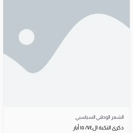
الشعر الوطني السياسيي
ذكرى النكبة ال٧٤/ ١٥ أيار