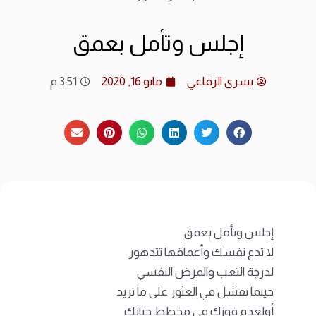
ارشي
إجلس وتأمل بعمق
الات
يسرى الرفاعي
مايو 16, 2020
3:51 م
الرئ
المد
عن ا
متجر
إجلس وتأمل بعمق
لا تدع نفسك وأعماقها تتدهور
لدرجة التعب والمرض النفسي
حينما تفشل في العثور على ما تريد
أولعدم فوزك في مخطط حياتك