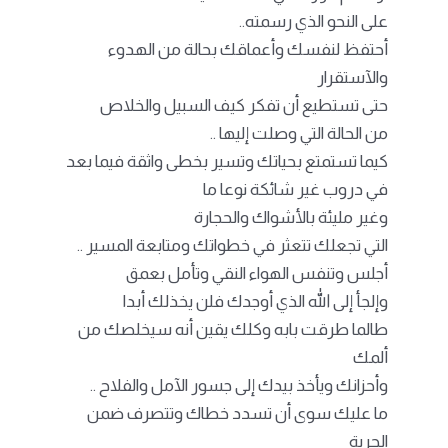
على النحو الذي رسمته..
أحتفظ لنفسك وأعماقك بحالة من الهدوء
والآستقرار
حتى تستطيع أن تفكر كيف السبيل والخلاص
من الحالة التي وصلت إليها ..
كيما تستمتع بحياتك وتسير بخطى واثقة فيما بعد
في دروب غير شائكة نوعا ما
وغير مليئة بالأشواك والحجارة
التي تجعلك تتعثر في خطواتك ومتابعة المسير ..
أجلس وتنفس الهواء النقي وتأمل بعمق
وإلجأ إلى الله الذي أوجدك فلن يخذلك أبدا
طالما طرقت بابه وكلك يقين أنه سيخلصك من
ألمك
وأحزانك ويأخذ بيدك إلى جسور الآمل والفلاح ..
ما عليك سوى أن تسدد خطاك وتتصرف ضمن
الحرية