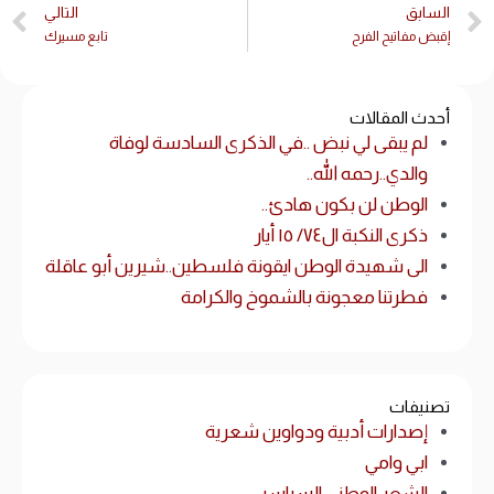
السابق
التالي
إقبض مفاتيح الفرح
تابع مسيرك
أحدث المقالات
لم يبقى لي نبض ..في الذكرى السادسة لوفاة
والدي..رحمه الله..
الوطن لن بكون هادئ..
ذكرى النكبة ال٧٤/ ١٥ أيار
الى شهيدة الوطن ايقونة فلسطين..شيرين أبو عاقلة
فطرتنا معجونة بالشموخ والكرامة
تصنيفات
إصدارات أدبية ودواوين شعرية
ابي وامي
الشعر الوطني السياسيي