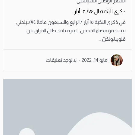
الشعر الوطني السياسيي
ذكرى النكبة ال٧٤/ ١٥ أيار
في ذكرى النكبة ١٥ آيار / الرابع والسبعون عاما( ٧٤)..بلدتي
بيت دقو قضاء القدس ..اعترف لقد طال الفراق بين
قلوبنا،ولكنّ ...
مايو 14, 2022
لا توجد تعليقات