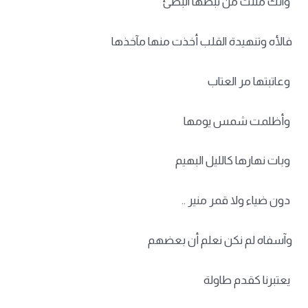
وانك مللت من نبضها البطئ
فالأه وتنهيدة القلب أخذت منها مآخذها
وعاتبتها مر العتاب
وأظلمت شمس يومها
وبات نهارها كالليل البهيم
دون ضياء ولا قمر منير ..
وآسفاه لم نكن نعلم أن بعضهم
يعتبرنا كقدم طاولة