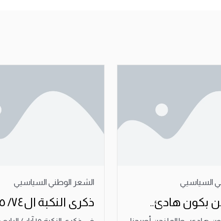
ي السياسيي
الشعر الوطني السياسيي
 بكون هادئ..
ذكرى النكبة ال٧٤/ ١٥ أيار