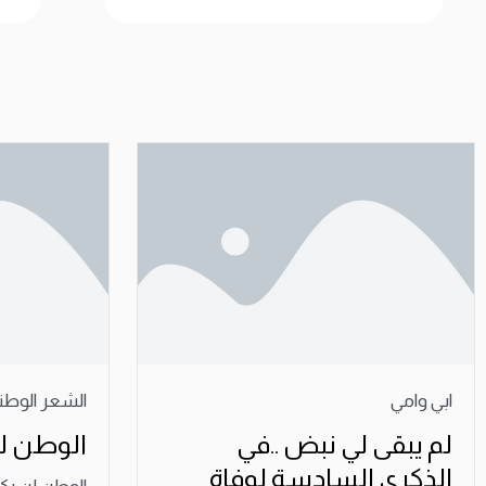
ابي وامي
الشعر الوطن
لم يبقى لي نبض ..في
الوطن لن
الذكرى السادسة لوفاة