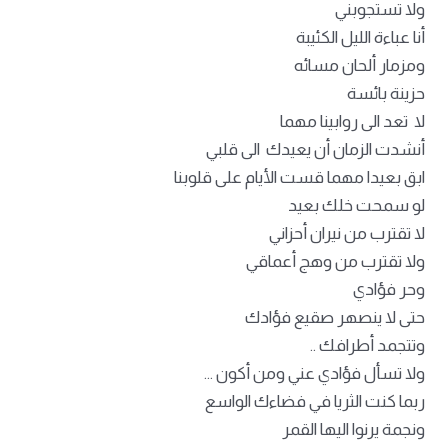
ولا تستجوبني
أنا عباءة الليل الكئيبة
ومزمار ألحان مسائه
حزينة بائسة
لا تعد الى روابينا مهما
أنشدت الزمان أن يعيدك الى قلبي
ابق بعيدا مهما قست الأيام على قلوبنا
لو سمحت خلك بعيد
لا تقترب من نيران أحزاني
ولا تقترب من وهج أعماقي
وحر فؤادي
حتى لا ينصهر صقيع فؤادك
وتتجمد أطرافك ..
ولا تسأل فؤادي عني ومن أكون …
ربما كنت الثريا في فضاءك الواسع
ونجمة يرنوا اليها القمر