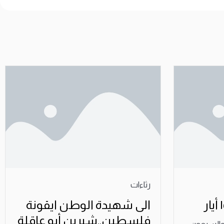
رثاءات
الى شهيدة الوطن ايقونة
فلسطين..شيرين أبو عاقلة