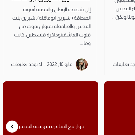
ر / الرابع والسبعون
 قضاء القدس
إلى شهيدة الوطن والقضية أيقونة
نا،ولكنّ ...
الصحافة ( شيرين ابوعاقله). شيرين بنت
القدس والقيامةلم تمتولن تموت من
قلوب العاشقينوذاكرة فلسطين..كانت
وما ...
جد تعليقات
مايو 10, 2022
لا توجد تعليقات
ة المهجر
ذبول الياسمين