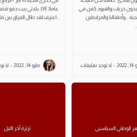
ن هادئ ..طالما نحن أصبحنا
في ذكرى النكبة ١٥ آيا
بدون حريات والقيود كمن في
عاما( ٧٤)..بلدتي بيت دقو
 .. وأطفالنا والمرابطين
..اعترف لقد طال الفراق بين قلوب
.
2022
لا توجد تعليقات
مايو 14, 2022
لا تو
ثرثرة آخر الليل
حوار مع الشاعرة سوسن