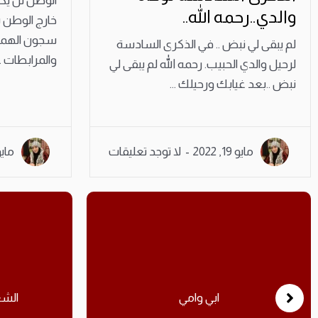
الوطن لن يكو
والدي..رحمه الله..
خارج الوطن 
سجون الهمجية
لم يبقى لي نبض .. في الذكرى السادسة
والمرابطات ..
لرحيل والدي الحبيب. رحمه الله لم يبقى لي
نبض ..بعد غيابك ورحيلك ...
مايو 19, 2022
لا توجد تعليقات
مايو 14, 
الشعر الوطني السياسيي