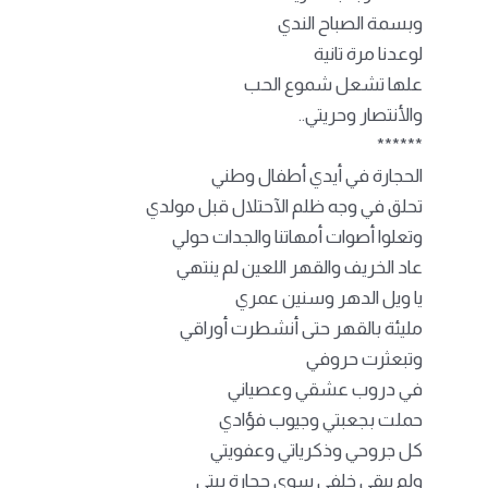
وبسمة الصباح الندي
لوعدنا مرة تانية
علها تشعل شموع الحب
والأنتصار وحريتي..
******
الحجارة في أيدي أطفال وطني
تحلق في وجه ظلم الآحتلال قبل مولدي
وتعلوا أصوات أمهاتنا والجدات حولي
عاد الخريف والقهر اللعين لم ينتهي
يا ويل الدهر وسنين عمري
مليئة بالقهر حتى أنشطرت أوراقي
وتبعثرت حروفي
في دروب عشقي وعصياني
حملت بجعبتي وجيوب فؤادي
كل جروحي وذكرياتي وعفويتي
ولم يبقى خلفي سوى حجارة بيتي