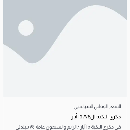
الشعر الوطني السياسيي
ذكرى النكبة ال٧٤/ ١٥ أيار
في ذكرى النكبة ١٥ آيار / الرابع والسبعون عاما( ٧٤)..بلدتي