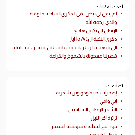
أحدث المقالات
لم يبقى لي نبض ..في الذكرى السادسة لوفاة
والدي..رحمه الله..
الوطن لن بكون هادئ..
ذكرى النكبة ال٧٤/ ١٥ أيار
الى شهيدة الوطن ايقونة فلسطين..شيرين أبو عاقلة
فطرتنا معجونة بالشموخ والكرامة
تصنيفات
إصدارات أدبية ودواوين شعرية
ابي وامي
الشعر الوطني السياسيي
ثرثرة آخر الليل
حوار مع الشاعرة سوسنة المهجر
ذبول الياسمين