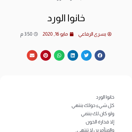
ارشي
خانوا الورد
الات
يسرى الرفاعي
مايو 16, 2020
3:50 م
الرئ
المد
عن ا
متجر
خانوا الورد
كل شيء حولك ينتهي
ولو كان لك ينتمي
إلا قذارة الخون
والمتآمرين لا تنتهي..