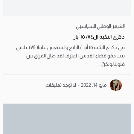
الشعر الوطني السياسيي
ذكرى النكبة ال٧٤/ ١٥ أيار
في ذكرى النكبة ١٥ آيار / الرابع والسبعون عاما( ٧٤)..بلدتي
بيت دقو قضاء القدس ..اعترف لقد طال الفراق بين
قلوبنا،ولكنّ ...
مايو 14, 2022
لا توجد تعليقات