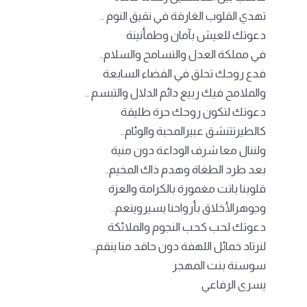
تهدي القلوب الغارقة في نقيق النوم ..
دعوتك للعيش بآمان وطمأنينة
في مملكة العدل والتسامح والسلام..
فدع روحك تحلق في الفضاء السابعة
والملامح فيك ربيع دائم الدلال والتبسم ..
دعوتك لتكون روحك حرة طليقة
كالطيرتتنشق عبيرالمحبة والوئام..
ولننال معا شرف الوداعة دون منية
بعد طرد الطغاة وهدم ذاك المخيم..
قلوبنا باتت مغمورة بالكرامة والعزة
وجوهرالأخلاق بأرواحنا يسيروينعم..
دعوتك لحب كحب النجوم والملائكة
لنرتاد خمائل اللهفة دون حاقد منا ينقم..
سوسنة بنت المهجر
يسرى الرفاعي