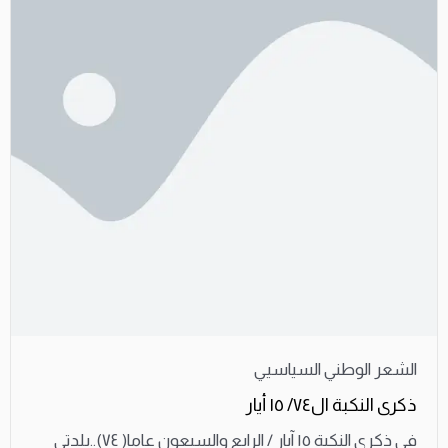
الشعر الوطني السياسيي
ذكرى النكبة ال٧٤/ ١٥ أيار
في ذكرى النكبة ١٥ آيار / الرابع والسبعون عاما( ٧٤)..بلدتي