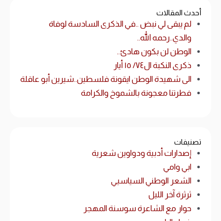
أحدث المقالات
لم يبقى لي نبض ..في الذكرى السادسة لوفاة
والدي..رحمه الله..
الوطن لن بكون هادئ..
ذكرى النكبة ال٧٤/ ١٥ أيار
الى شهيدة الوطن ايقونة فلسطين..شيرين أبو عاقلة
فطرتنا معجونة بالشموخ والكرامة
تصنيفات
إصدارات أدبية ودواوين شعرية
ابي وامي
الشعر الوطني السياسيي
ثرثرة آخر الليل
حوار مع الشاعرة سوسنة المهجر