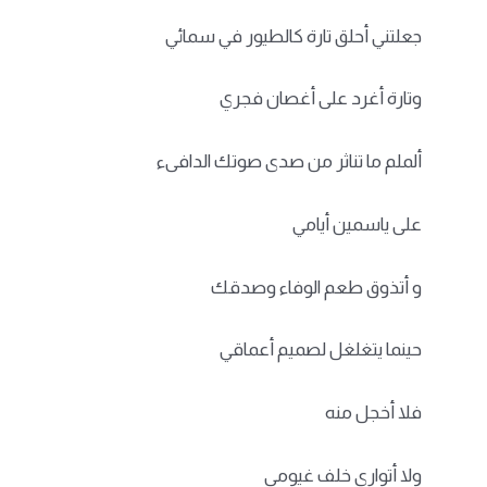
جعلتني أحلق تارة كالطيور في سمائي
وتارة أغرد على أغصان فجري
ألملم ما تناثر من صدى صوتك الدافىء
على ياسمين أيامي
و أتذوق طعم الوفاء وصدقك
حينما يتغلغل لصميم أعماقي
فلا أخجل منه
ولا أتوارى خلف غيومي