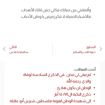
وألملمني بين جنباتك فكلي حنين لتلك الأهداب
فالآشياء الجميلة لا تتكررمرتين يا وطن الأحباب ..
السابق
التالي
دعوة للحب والسلام
سامحينا يا قدس
أحدث المقالات
لم يبقى لي نبض ..في الذكرى السادسة لوفاة
والدي..رحمه الله..
الوطن لن بكون هادئ..
ذكرى النكبة ال٧٤/ ١٥ أيار
الى شهيدة الوطن ايقونة فلسطين..شيرين أبو عاقلة