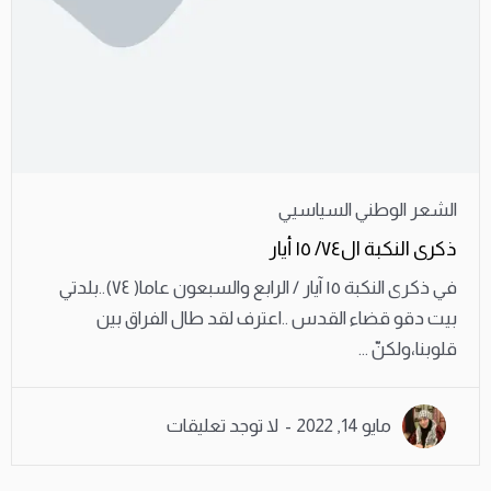
الشعر الوطني السياسيي
ذكرى النكبة ال٧٤/ ١٥ أيار
في ذكرى النكبة ١٥ آيار / الرابع والسبعون عاما( ٧٤)..بلدتي
بيت دقو قضاء القدس ..اعترف لقد طال الفراق بين
قلوبنا،ولكنّ ...
مايو 14, 2022
لا توجد تعليقات