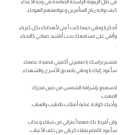
في ظل الزيتونة الراسخة الصامدة في وجه الأعداء
كيف نواجه رياح المتأمرين وعواصفهم الهوجاء..
أتذكريا وطني حينما كنت أغني لأهدابك بكل كبرياء
وألقي على مسامعك بحب أناشيد صباحي كالنجباء
..
فتشيربراسك يا صغيرتي أكتبيني قصيدة عصماء
سأعود إليك يا وطني ياصديق الأسرى والشهداء..
لاستمتع بإشراقة الشمس من جبين فجرك
المهيب
وأحبك كواحة غناءة أمتلآت بالطيب والعناب..
ولن أفرط بك مهما أعتراني من شقاء وعذاب
سأعود لآلملم بقايا ذكرياتي من خلف الأعتاب..