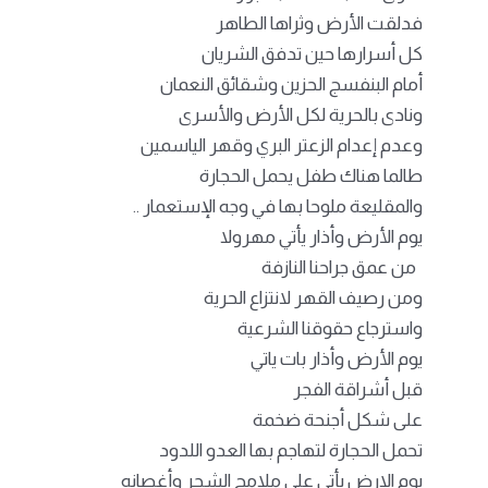
فدلقت الأرض وثراها الطاهر
كل أسرارها حين تدفق الشريان
أمام البنفسج الحزين وشقائق النعمان
ونادى بالحرية لكل الأرض والأسرى
وعدم إعدام الزعتر البري وقهر الياسمين
طالما هناك طفل يحمل الحجارة
والمقليعة ملوحا بها في وجه الإستعمار ..
يوم الأرض وأذار يأتي مهرولا
من عمق جراحنا النازفة
ومن رصيف القهر لانتزاع الحرية
واسترجاع حقوقنا الشرعية
يوم الأرض وأذار بات ياتي
قبل أشراقة الفجر
على شكل أجنحة ضخمة
تحمل الحجارة لتهاجم بها العدو اللدود
يوم الارض يأتي على ملامح الشجر وأغصانه