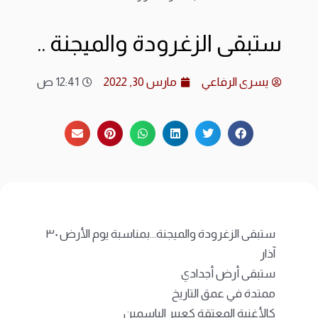
ارشي
ستبقى الزغرودة والميجنة ..
الات
يسرى الرفاعي
مارس 30, 2022
12:41 ص
الرئ
المد
عن ا
متجر
ستبقى الزغرودة والميجنة…بمناسبة يوم الأرض ٣٠
آذار
ستبقى أرض أجدادي
ممتدة في عمق التاريخ
كالأغنية المعتقة كعبير الياسمين