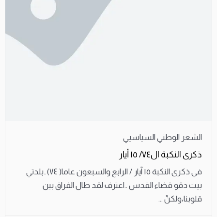
الشعر الوطني السياسيي
ذكرى النكبة ال٧٤/ ١٥ أيار
في ذكرى النكبة ١٥ آيار / الرابع والسبعون عاما( ٧٤)..بلدتي
بيت دقو قضاء القدس ..اعترف لقد طال الفراق بين
قلوبنا،ولكنّ ...