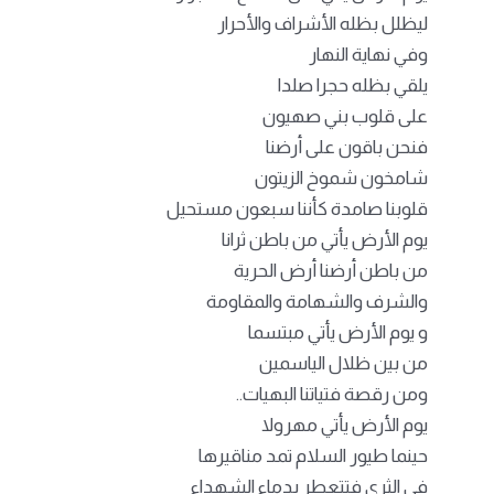
ليظلل بظله الأشراف والأحرار
وفي نهاية النهار
يلقي بظله حجرا صلدا
على قلوب بني صهيون
فنحن باقون على أرضنا
شامخون شموخ الزيتون
قلوبنا صامدة كأننا سبعون مستحيل
يوم الأرض يأتي من باطن ثرانا
من باطن أرضنا أرض الحرية
والشرف والشهامة والمقاومة
و يوم الأرض يأتي مبتسما
من بين ظلال الياسمين
ومن رقصة فتياتنا البهيات..
يوم الأرض يأتي مهرولا
حينما طيور السلام تمد مناقيرها
في الثرى فتتعطر بدماء الشهداء