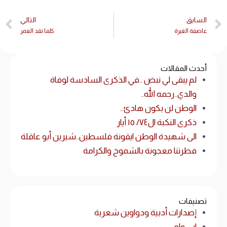
السابق
التالي
عاصفة الغيرة
كلما تقد العمر
أحدث المقالات
لم يبقى لي نبض ..في الذكرى السادسة لوفاة
والدي..رحمه الله..
الوطن لن بكون هادئ..
ذكرى النكبة ال٧٤/ ١٥ أيار
الى شهيدة الوطن ايقونة فلسطين..شيرين أبو عاقلة
فطرتنا معجونة بالشموخ والكرامة
تصنيفات
إصدارات أدبية ودواوين شعرية
ابي وامي