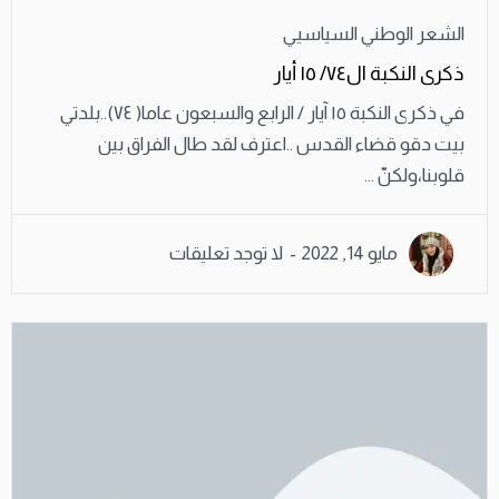
الشعر الوطني السياسيي
ذكرى النكبة ال٧٤/ ١٥ أيار
في ذكرى النكبة ١٥ آيار / الرابع والسبعون عاما( ٧٤)..بلدتي
بيت دقو قضاء القدس ..اعترف لقد طال الفراق بين
قلوبنا،ولكنّ ...
مايو 14, 2022
لا توجد تعليقات