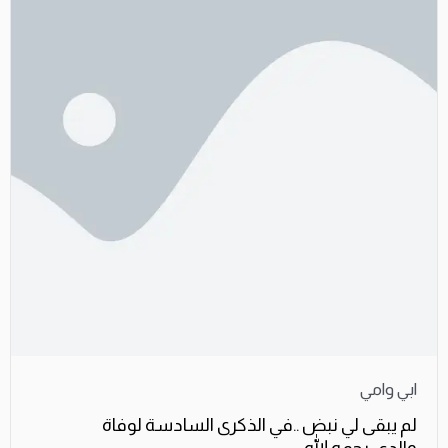
ابي وامي
لم يبقى لي نبض ..في الذكرى السادسة لوفاة
والدي..رحمه الله..