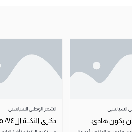
ي السياسيي
الشعر الوطني السياسيي
 بكون هادئ..
ذكرى النكبة ال٧٤/ ١٥ أيار