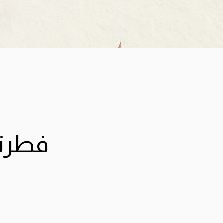
فطرتن