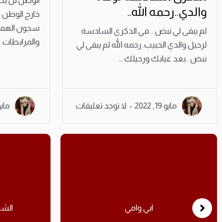
الوطن لن يكو
والدي..رحمه الله..
خارج الوطن 
سجون الهمجية
لم يبقى لي نبض .. في الذكرى السادسة
والمرابطات ..
لرحيل والدي الحبيب. رحمه الله لم يبقى لي
نبض ..بعد غيابك ورحيلك ...
مايو 19, 2022
لا توجد تعليقات
مايو 14, 
الشعر الوطني السياسيي