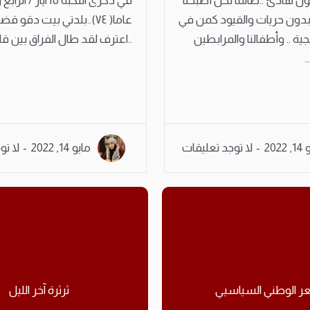
ن هادئ ..طالما نحن أصبحنا
في ذكرى النكبة ١٥ آيا
بدون حريات والقيود كمن في
عاما( ٧٤)..بلدتي بيت دقو
 .. وأطفالنا والمرابطين
..اعترف لقد طال الفراق بين قلوب
.
2022
لا توجد تعليقات
مايو 14, 2022
لا تو
ثرثرة آخر الليل
حوار مع الشاعرة سوسن