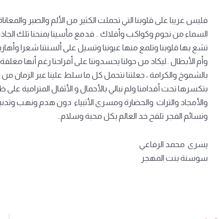
فليس غريبا على قلوبنا التي تحملت الكثير من الألم والصبر والمعانا
السماء من نجوم وكواكب وأفلاك .. فدمع مأسينا يمنحنا تلك الجاذبية
تشع بها قلوبنا وتلمع منها عيوننا وتسيل على ألسنتنا شعرا وأهازي
وأم الأبطال ..ليكاد من حولنا يحسدوننا على أفراحنا رغم أنها مغلفة 
بالشموخ والكرامة ، جعلتنا نتحمل كل ما سلط علينا عبر الزمان من
بتكسرها تحت أقدامنا ولم نبالي بالأحمال و الأثقال المترامية على ظ
والأمجاد والتراث والحضارة ومسرى الأتبياء دون هدم ونهب وتدنيس
ونسائم الفجر تلفح خد العالم بكل محبة وسلام..
يسرى محمد الرفاعي
سوسنة بنت المهجر