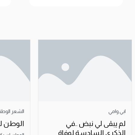
ابي وامي
الشعر الوطن
لم يبقى لي نبض ..في
الوطن لن
الذكرى السادسة لوفاة