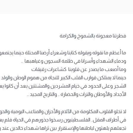
فطرتنا معجونة بالشموخ والكرامة
ما أعظم ما نقوله ويقوله كتابنا وشعراء أرضنا المحتلة حينما يج
ودماء الشهداء وأسرانا في ظلمة السجون وغياهبها ..
وما أصعب ما يصدر عن قلوبنا كشاعرات رقيقات
حينما لا يمتلكن قوارب القلب الكبير للنجاة من هموم الوطن والول
الشجر وعلى الحدود في خيام المشردين والمشتتين بعد أن كانوا
الأجداد والأوطان والتراث والحضارة .. والتاريخ المجيد ..
لا تخلو القلوب المكلومة من الآلام والأحزان والمتاعب اليومية والحوا
في أطراف المقل.. الفلسطينيون رسخوا جذورهم في الحياة فلم يعو
تجعلهم يلهثون لباطنها والإستقرار بين ثراها شهداء خالدين عند رب