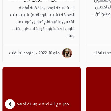
ر / الرابع والسبعون
 قضاء القدس
إلى شهيدة الوطن والقضية أيقونة
نا،ولكنّ ...
الصحافة ( شيرين ابوعاقله). شيرين بنت
القدس والقيامةلم تمتولن تموت من
قلوب العاشقينوذاكرة فلسطين..كانت
وما ...
جد تعليقات
مايو 10, 2022
لا توجد تعليقات
ة المهجر
ذبول الياسمين