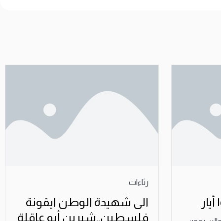
رثاءات
الى شهيدة الوطن ايقونة
فلسطين..شيرين أبو عاقلة