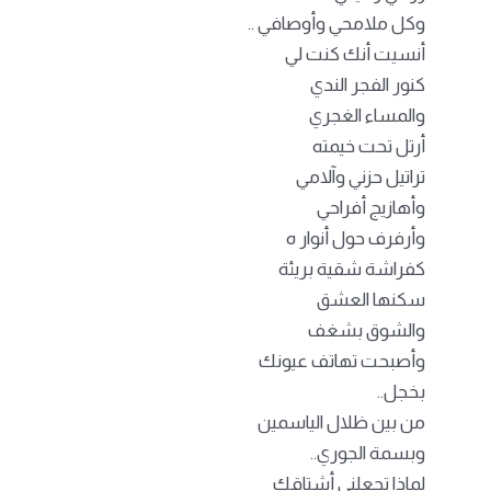
وكل ملامحي وأوصافي ..
أنسيت أنك كنت لي
كنور الفجر الندي
والمساء الغجري
أرتل تحت خيمته
تراتيل حزني وآلامي
وأهازيج أفراحي
وأرفرف حول أنوار ه
كفراشة شقية بريئة
سكنها العشق
والشوق بشغف
وأصبحت تهاتف عيونك
بخجل..
من بين ظلال الياسمين
وبسمة الجوري..
لماذا تجعلني أشتاقك