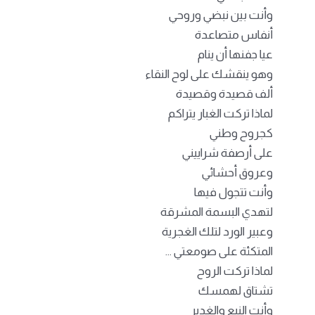
وأنت بين نبضي وروحي
أنفاس متصاعدة
عيا جفنها أن ينام
وهو ينقشك على لوح النقاء
ألف قصيدة وقصيدة
لماذا تركت الغبار يتراكم
كجروح وطني
على أرصفة شراييني
وعروق أحشائي
وأنت تتجول فيها
لتهدي البسمة المشرقة
وعبير الورد لتلك الغجرية
المتكئة على صومعتي …
لماذا تركت الروح
تشتاق لهمسك
وأنت النبع والغدير