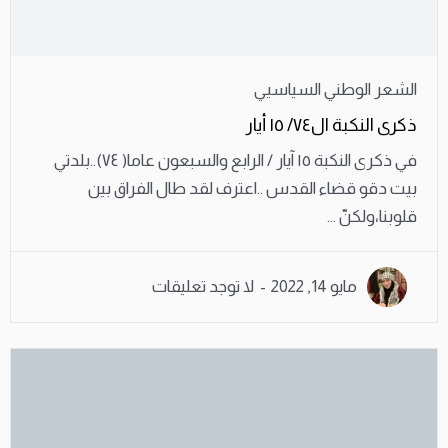
الشعر الوطني السياسيي
ذكرى النكبة ال٧٤/ ١٥ أيار
في ذكرى النكبة ١٥ آيار / الرابع والسبعون عاما( ٧٤)..بلدتي
بيت دقو قضاء القدس ..اعترف لقد طال الفراق بين
قلوبنا،ولكنّ ...
مايو 14, 2022
لا توجد تعليقات