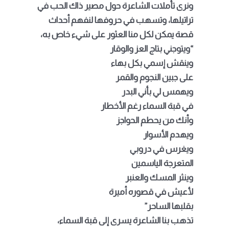
ونرى تأملات الشاعرة حول مصير ذاك الحب في
تراتيلها، وتسهب في حروفها لنفهم أحداث
قصة يمكن لكل منا العثور على شيء خاص به،
“ويتوجني بتاج العز والوقار
وينقش إسمي بكل بهاء
على جبين النجوم والقمر
ويهمس لي بأني البدر
في قبة السماء رغم الأخطار
وأنك من يحطم الحواجز
ويهدم الأسوار
ويغرس في دروبي
المتعرجة الياسمين
وينثر المسك والعنبر
لأعيش في قصوره أميرة
بقلبها الساحر”
تذهب بنا الشاعر
ة
يسرى إلى قبة السماء،