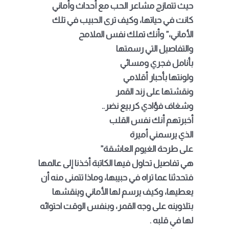
حيث تتمازج مشاعر الحب مع أحداث وأماني
كانت في حياتها، وكيف ترى الحبيب في تلك
الأماني،” وأنك تملك نفس الملامح
والتفاصيل التي رسمتها
بأنامل فجري ومسائي
ولونتها بأحبار أقلامي
ونقشتها على زند القمر
وشغاف فؤادي كربيع نضر
..
أخبرتهم أنك نفس القلب
الذي يرسمني أميرة
على طرحة الغيوم العاشقة”
هي تفاصيل تحاول فيها الكاتبة أخذنا إلى عالمها
فتحدثنا عما تراه في حبيبها، وماذا تتمنى منه أن
يعطيها، وكيف يرسم لها الأماني وينقشها
بتلاوينه على وجه القمر، وبنفس الوقت احتوائه
لها في قلبه .