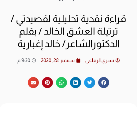
ارشي
قراءة نقدية تحليلية لقصيدتي /
الات
ترتيلة العشق الخالد / بقلم
الدكتورالشاعر/ خالد إغبارية
الرئ
المد
يسرى الرفاعي
سبتمبر 28, 2020
9:30 م
عن ا
متجر