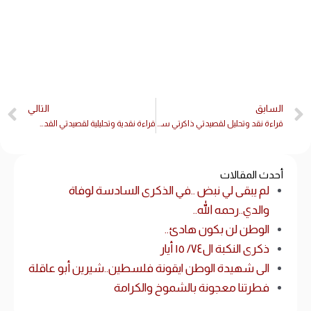
السابق
التالي
قراءة نقد وتحليل لقصيدتي ذاكرتي سيصيبها الزهايمر / قلم الشاعر الدكتورالكاتب والأديب القاص / زياد اللوباني / قلم العروبة
قراءة نقدية وتحليلية لقصيدتي القدس تعاني / بقلم الشاعر السكندري/ سعيد سرور
أحدث المقالات
لم يبقى لي نبض ..في الذكرى السادسة لوفاة
والدي..رحمه الله..
الوطن لن بكون هادئ..
ذكرى النكبة ال٧٤/ ١٥ أيار
الى شهيدة الوطن ايقونة فلسطين..شيرين أبو عاقلة
فطرتنا معجونة بالشموخ والكرامة