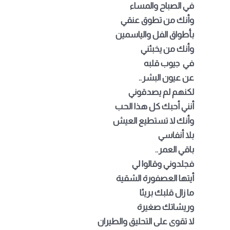
في الصباح والمساء
وأنك من تطوق عنقي
بأطواق الفل والياسمين
وأنك من يخبئني
في جيوب قلبه
عن عيون البشر
..
لكنهم لم يصدقوني
أنني أحبك كل هذا الحب
وأنك لا تستطيع العيش
بلا أنفاسي
باقي العمر
..
فجلدوني وقالوا لي
أيتها العصفورة الشقية
ما زال قلبك بريئا
وريشاتك صغيرة
لا تقوى على التحليق والطيران