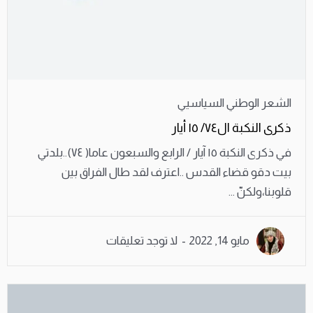
الشعر الوطني السياسيي
ذكرى النكبة ال٧٤/ ١٥ أيار
في ذكرى النكبة ١٥ آيار / الرابع والسبعون عاما( ٧٤)..بلدتي
بيت دقو قضاء القدس ..اعترف لقد طال الفراق بين
قلوبنا،ولكنّ ...
مايو 14, 2022
لا توجد تعليقات