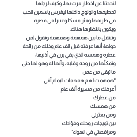
لتحدثنا عن اخطار مرت بها، وكيف لرجلها
تحطيمها والولوج داخلها ليغرس ياسمين الحب
في طريقها وينثر مسكا وعنبرا في قصره
ويكون بانتظارها هناك.
وتنتقل ما بين همهمة وهمهمة وتقول لمن
حولها: أنها عرفته قبل الف عام وذلك من رائحة
عطره وهمسه الذي بقي يرن في أذنيها،
وتمكنِّها من روحه وقلبه، وأنها له وهو لها حتى
ما تبقى من عمر،
“همهمت لهم همهمات اليمام أنني
أعرفك من مسيرة ألف عام
من عطرك
من همسك
ومن بعثرتي
بين تويجات روحك وفؤادك
ومراقصتي في الهواء”