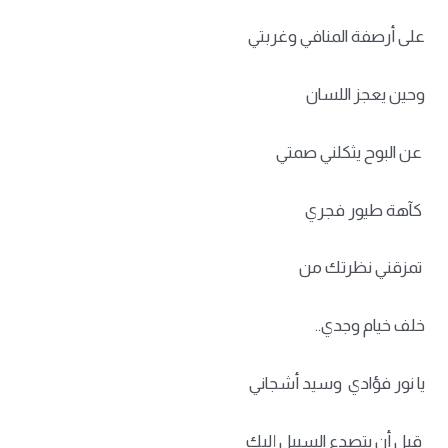
على أرصفة المنافي وغربتي
وحين يعجز اللسان
عن البوح يثكلني صمتي
كآهة طيور فجري
تمزقني نظرتك من
خلف خيام وجدي..
يا نور فؤادي وسيد أشجاني
قبل أن يتصدع السبيل إليك