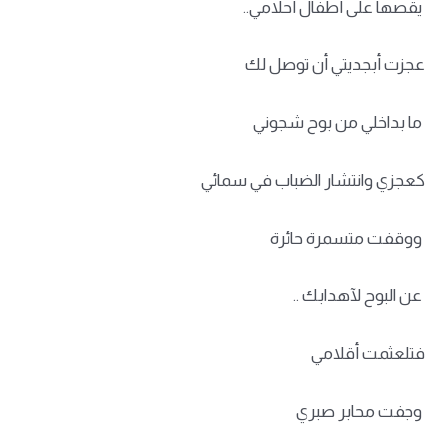
يقصها على أطفال أحلامي..
عجزت أبجديتي أن توصل لك
ما بداخلي من بوح شجوني
كعجزي وانتشار الضباب في سمائي
ووقفت متسمرة حائرة
عن البوح لآهدابك ..
فتلعثمت أقلامي
وجفت محابر صبري