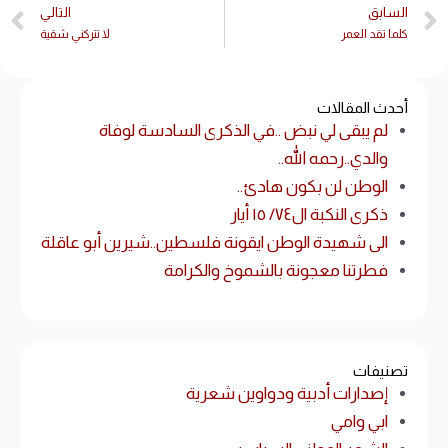
السابق
التالي
كلما تقد العمر
لا تتركني شقية
أحدث المقالات
لم يبقى لي نبض ..في الذكرى السادسة لوفاة
والدي..رحمه الله..
الوطن لن بكون هادئ..
ذكرى النكبة ال٧٤/ ١٥ أيار
الى شهيدة الوطن ايقونة فلسطين..شيرين أبو عاقلة
فطرتنا معجونة بالشموخ والكرامة
تصنيفات
إصدارات أدبية ودواوين شعرية
ابي وامي