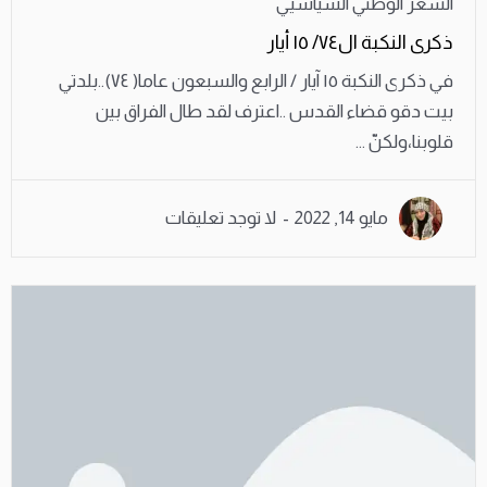
الشعر الوطني السياسيي
ذكرى النكبة ال٧٤/ ١٥ أيار
في ذكرى النكبة ١٥ آيار / الرابع والسبعون عاما( ٧٤)..بلدتي
بيت دقو قضاء القدس ..اعترف لقد طال الفراق بين
قلوبنا،ولكنّ ...
مايو 14, 2022
لا توجد تعليقات