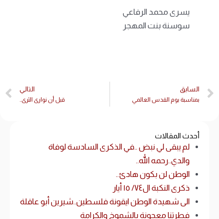
يسرى محمد الرفاعي
سوسنة بنت المهجر
السابق
التالي
بمناسبة بوم القدس العالمي
قبل أن نوارى الثرى..
أحدث المقالات
لم يبقى لي نبض ..في الذكرى السادسة لوفاة
والدي..رحمه الله..
الوطن لن بكون هادئ..
ذكرى النكبة ال٧٤/ ١٥ أيار
الى شهيدة الوطن ايقونة فلسطين..شيرين أبو عاقلة
فطرتنا معجونة بالشموخ والكرامة