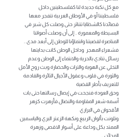
مع كل نكبة جديدة لنا كفلسطينين داخل
فلسطيننا أو في الأوطان العربية تتفجر معها
قصائدنا كالشظايا تتناثر حتى وصلت كل شبر في
البسيطة والمعمورة .. إلى أن وصلت أصواتنا
المناصرة لقضيتنا وانتماؤنا للوطن إلى أبعد مدى ..
فشعراء المهجر وداخل الوطن كانت بدايتها
رسائل تنادي بالحرية والانتماء إلى الوطن وعدم
التخلي عن الهوية والتراث والحضارة وبث روح الأمل
والثورة في قلوب وعقول الأجيال الثائرة والقادمة
للتعريف بأطر القضية
وحق العودة فنجحت في إيصال رسالتها حتى بات
أسمه شعر المقاومة والنضال فأزهرت كزهر
الأقحوان في البراري
وتلونت بألوان الربيع ونكهة الزعتر البري والياسمين
الممتد بكل وداعة على أسوار الاقصى وزهرة
المدائن ..