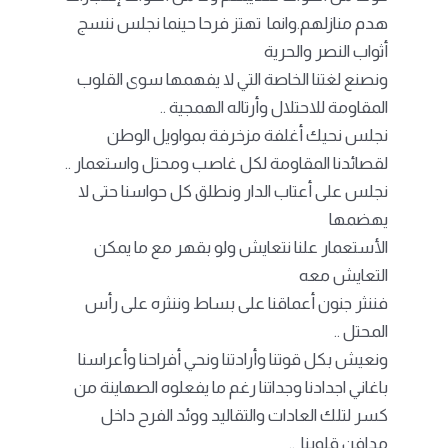
هدم منازلهم.وانما تهتز فرحا حينما نجلس ننسج
أثواب النصر والحرية
ونصنع لغتنا الخاصة التي لا يفهمها سوى القلوب
المقاومة للاحتلال وأرتاله الهمجية ..
نجلس نحيك أغلفة مزخرفة بمواويل الوطن
لقصائدنا المقاومة لكل غاصب ومحتل واستعمار ..
نجلس على أعتاب الدار ونطلق كل حواسنا حتى لا
يهضمها
الأستعمار علنا نتعايش ولو بقهر مع ما يمكن
التعايش معه
فننثر جنون أعماقنا على بساط وننثره على رأس
المحتل ..
ونعيش بكل قوتنا وأرادتنا ونحي أفراحنا وأعراسنا
باغاني اجدادنا وجداتنا رغم ما يفعلوه الصهاينة من
كسر لتلك العادات والتقاليد ووئد الفرح داخل
مدافن قلوبنا ..