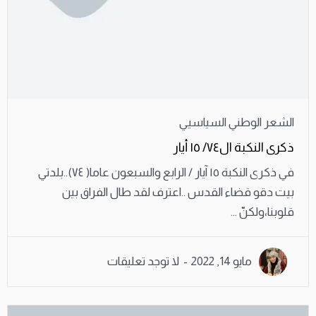
الشعر الوطني السياسيي
ذكرى النكبة ال٧٤/ ١٥ أيار
في ذكرى النكبة ١٥ آيار / الرابع والسبعون عاما( ٧٤)..بلدتي
بيت دقو قضاء القدس ..اعترف لقد طال الفراق بين
قلوبنا،ولكنّ ...
مايو 14, 2022
لا توجد تعليقات