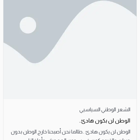
الشعر الوطني السياسيي
الوطن لن بكون هادئ..
الوطن لن يكون هادئ ..طالما نحن أصبحنا خارج الوطن بدون