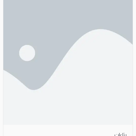
رثاءات