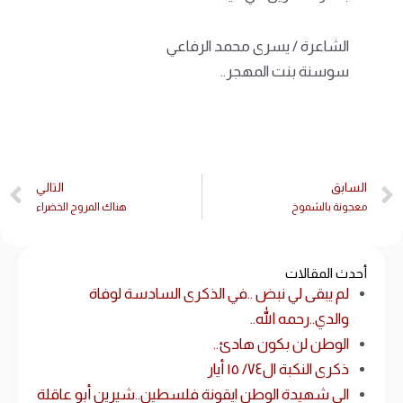
الشاعرة / يسرى محمد الرفاعي
سوسنة بنت المهجر..
السابق
التالي
معجونة بالشموخ
هناك المروج الخضراء
أحدث المقالات
لم يبقى لي نبض ..في الذكرى السادسة لوفاة
والدي..رحمه الله..
الوطن لن بكون هادئ..
ذكرى النكبة ال٧٤/ ١٥ أيار
الى شهيدة الوطن ايقونة فلسطين..شيرين أبو عاقلة