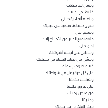
وليس لها نهايات
كالنظرفي عينيك
ولتعلم أنه لا يفصلني
سوى مسافة هضبة عن عينيك
وسفح جبل
خلفه يقبع الكثير من الأحتياج إليك
إدنوا مني
واحملني على أجنحة أشواقك
وخبئني بين طيات الغمام في فضاءك
كتبت حروف إسمك
على كل حبة رمل في شواطئك
ونقشت حكايتنا
على عروق ظللتنا
من قيض زمانك
وذكرتنا
بمكر الماكرين في حياتك