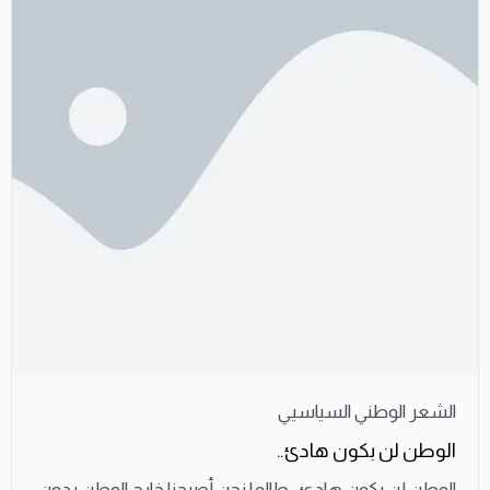
الشعر الوطني السياسيي
الوطن لن بكون هادئ..
الوطن لن يكون هادئ ..طالما نحن أصبحنا خارج الوطن بدون