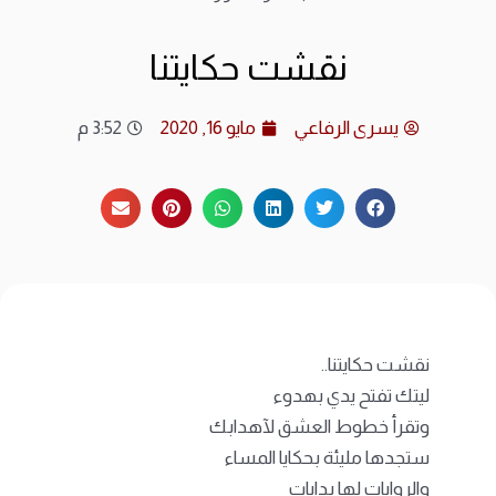
ارشي
نقشت حكايتنا
الات
يسرى الرفاعي
مايو 16, 2020
3:52 م
الرئ
المد
عن ا
متجر
نقشت حكايتنا..
ليتك تفتح يدي بهدوء
وتقرأ خطوط العشق لآهدابك
ستجدها مليئة بحكايا المساء
والروايات لها بدايات