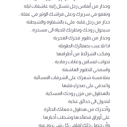
وحذار من أنفاس رجل تتسلل إليه عاشقات ليله
وتغفو في سريرك وعلى فراشك الوثير في غفلة ..
حذار من رجل قلبه مليء بالشقاوة والشيطنة
سيحول روحك ونظرتك للحياة الى مسخرة ..
وحذار من طيور فجرك الغجرية
اذا تلاعبت بضفائرك الطويلة
وفكت الشرائط من أطرافها
تحولت لبساتين وغابات رمادية ..
واسمحي للطيور العاشقة
بملامسة شعرك على الشرفات المسائية
واغدقي على صحراء قلبها
بالهطول من مزن روحك المسكية
لتتحول الى حدائق غناءة
وأحذرك من هطول دمعاتك الحائرة
على أوراق قصائدها وشطب أحبارها
وأن حصل ذلك لملمي كل شيء ودعيه