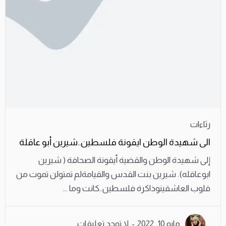
رثاءات
الى شهيدة الوطن ايقونة فلسطين..شيرين أبو عاقلة
إلى شهيدة الوطن والقضية أيقونة الصحافة ( شيرين
ابوعاقله). شيرين بنت القدس والقيامةلم تمتولن تموت من
قلوب العاشقينوذاكرة فلسطين..كانت وما ...
مايو 10, 2022
لا توجد تعليقات