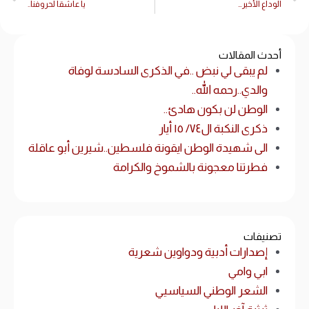
الوداع الأخير…
يا عاشقا لحروفنا..
أحدث المقالات
لم يبقى لي نبض ..في الذكرى السادسة لوفاة
والدي..رحمه الله..
الوطن لن بكون هادئ..
ذكرى النكبة ال٧٤/ ١٥ أيار
الى شهيدة الوطن ايقونة فلسطين..شيرين أبو عاقلة
فطرتنا معجونة بالشموخ والكرامة
تصنيفات
إصدارات أدبية ودواوين شعرية
ابي وامي
الشعر الوطني السياسيي