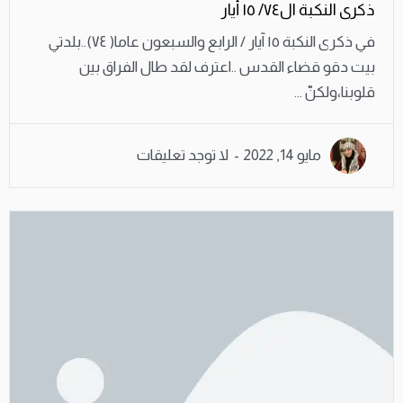
ذكرى النكبة ال٧٤/ ١٥ أيار
في ذكرى النكبة ١٥ آيار / الرابع والسبعون عاما( ٧٤)..بلدتي
بيت دقو قضاء القدس ..اعترف لقد طال الفراق بين
قلوبنا،ولكنّ ...
مايو 14, 2022
لا توجد تعليقات