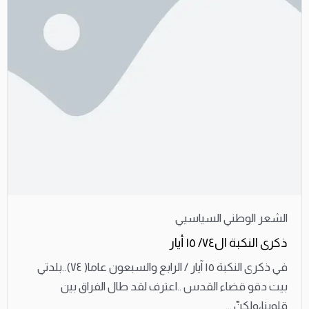
الشعر الوطني السياسيي
ذكرى النكبة ال٧٤/ ١٥ أيار
في ذكرى النكبة ١٥ آيار / الرابع والسبعون عاما( ٧٤)..بلدتي
بيت دقو قضاء القدس ..اعترف لقد طال الفراق بين
قلوبنا،ولكنّ ...