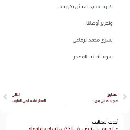
لا نريد سوى العيش بكرامتنا ..
وتحرير أوطاننا..
يسرى محمد الرفاعي
سوسنة بنت المهجر
السابق
التالي
ضع يدك في يدي *
المطر قادم ليحي القلوب
أحدث المقالات
لم يبقى لي نبض ..في الذكرى السادسة لوفاة