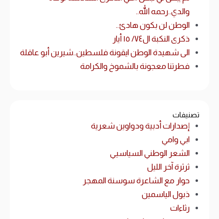
والدي..رحمه الله..
الوطن لن بكون هادئ..
ذكرى النكبة ال٧٤/ ١٥ أيار
الى شهيدة الوطن ايقونة فلسطين..شيرين أبو عاقلة
فطرتنا معجونة بالشموخ والكرامة
تصنيفات
إصدارات أدبية ودواوين شعرية
ابي وامي
الشعر الوطني السياسيي
ثرثرة آخر الليل
حوار مع الشاعرة سوسنة المهجر
ذبول الياسمين
رثاءات